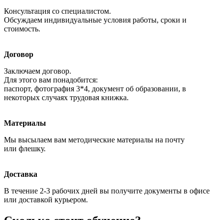
Консультация со специалистом.
Должен знать: действующие правила и инструкции по технологии,
Обсуждаем индивидуальные условия работы, сроки и
технике и организации производства; основные сведения по геологии
месторождений и технологии добычи нефти, газа, термальных,
стоимость.
йодобромных вод и других полезных ископаемых; геолого-
технический наряд и режимно-технологическую карту;
геологический разрез разбуриваемой площади, сведения о
Договор
конструкции скважин; режимы ведения буровых работ в морских
условиях; назначение, устройство и технические характеристики
Заключаем договор.
бурового и силового оборудования, ППВО, автоматических
Для этого вам понадобится:
механизмов, предохранительных устройств; устройство
паспорт, фотография 3*4, документ об образовании, в
электробуров и турбобуров; способы устранения возможных
некоторых случаях трудовая книжка.
неисправностей турбобура, электробура и токоподвода: приказы,
распоряжения и другие руководящие документы, обеспечивающие
безопасность труда при бурении скважин; Устав службы на морских
судах.
Материалы
При бурении скважин глубиной до 1500 м включительно —
Мы высылаем вам методические материалы на почту
или флешку.
Доставка
В течение 2-3 рабочих дней вы получите документы в офисе
или доставкой курьером.