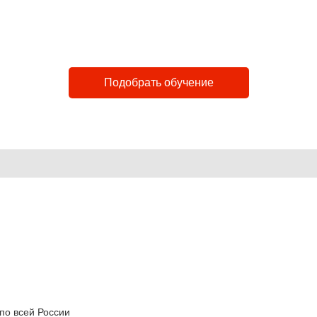
тро
Доступно
Закон
 до 4 дней
Лучшие в городе цены
Лицен
Подобрать обучение
по всей России