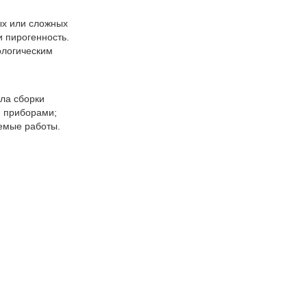
ых или сложных
и пирогенность.
ологическим
ла сборки
и приборами;
емые работы.