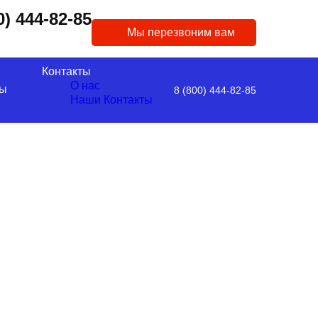
0) 444-82-85
Мы перезвоним вам
Контакты
О нас
ы
8 (800) 444-82-85
Наши Контакты
НИЕ
СА
 отрыва от работы