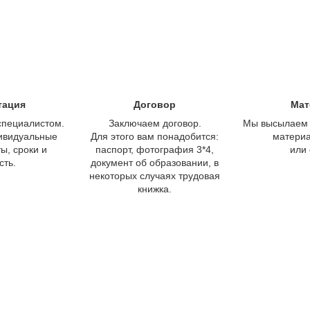
тация
Договор
Мат
специалистом.
Заключаем договор.
Мы высылаем 
ивидуальные
Для этого вам понадобится:
материа
ы, сроки и
паспорт, фотография 3*4,
или
сть.
документ об образовании, в
некоторых случаях трудовая
книжка.
Сколько стоит обучение?