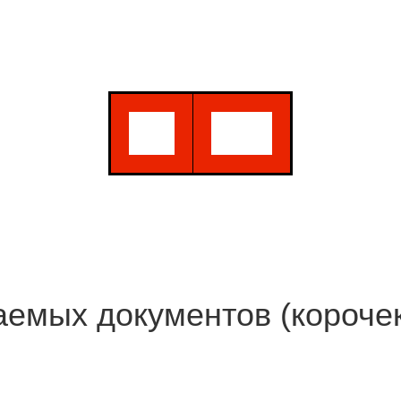
яй время, узнай стоимость
емых документов (корочек