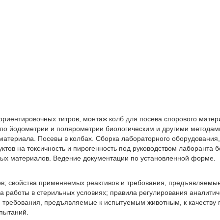
ой разряд лаборанта вам ну
 ориентировочных титров, монтаж колб для посева спорового матер
 по йодометрии и полярометрии биологическим и другими методам
 материала. Посевы в колбах. Сборка лабораторного оборудования,
ктов на токсичность и пирогенность под руководством лаборанта 
ных материалов. Ведение документации по установленной форме.
в; свойства применяемых реактивов и требования, предъявляемые
а работы в стерильных условиях; правила регулирования аналитич
 требования, предъявляемые к испытуемым животным, к качеству 
пытаний.