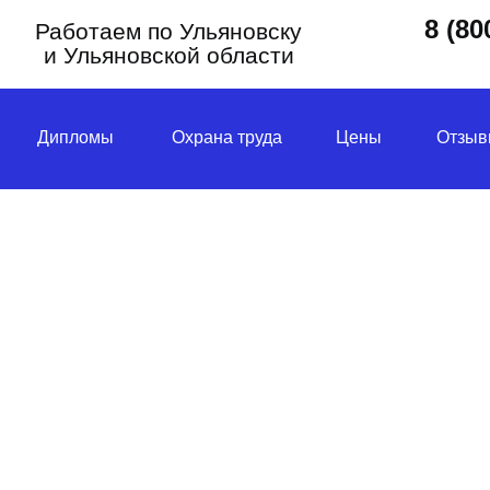
8 (80
Работаем по Ульяновску
и Ульяновской области
Дипломы
Охрана труда
Цены
Отзыв
ЛУЧИ УДОСТОВЕРЕ
БОРАНТА ЗА 24 ЧА
несением в реестр, обучение без