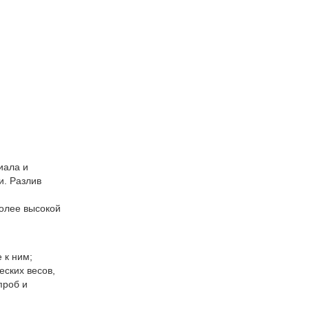
жен?
иала и
и. Разлив
более высокой
 к ним;
еских весов,
проб и