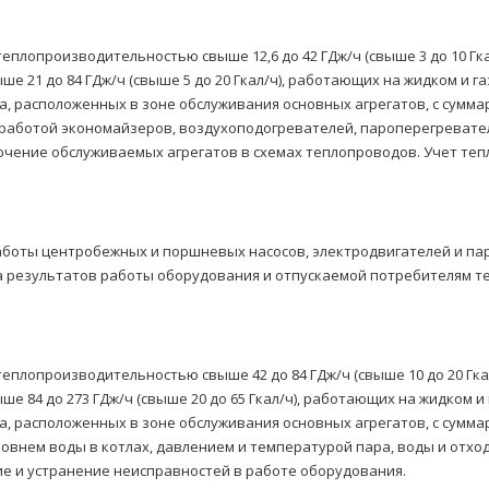
еплопроизводительностью свыше 12,6 до 42 ГДж/ч (свыше 3 до 10 Гк
е 21 до 84 ГДж/ч (свыше 5 до 20 Гкал/ч), работающих на жидком и 
, расположенных в зоне обслуживания основных агрегатов, с суммар
 за работой экономайзеров, воздухоподогревателей, пароперегреват
ючение обслуживаемых агрегатов в схемах теплопроводов. Учет теп
аботы центробежных и поршневых насосов, электродвигателей и пар
а результатов работы оборудования и отпускаемой потребителям те
еплопроизводительностью свыше 42 до 84 ГДж/ч (свыше 10 до 20 Гк
е 84 до 273 ГДж/ч (свыше 20 до 65 Гкал/ч), работающих на жидком 
, расположенных в зоне обслуживания основных агрегатов, с суммарн
нем воды в котлах, давлением и температурой пара, воды и отходя
е и устранение неисправностей в работе оборудования.