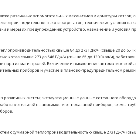
также различных вспомогательных механизмов и арматуры котлов; 
теплопроизводительность котлоагрегатов; технические условия на к
вки и меры их предупреждения; устройство, назначение и условия 
еплопроизводительностью свыше 84 до 273 ГДж/ч (свыше 20 до 65 Гк
ю котла свыше 273 до 546 ГДж/ч (свыше 65 до 130 Гкал/ч), работаю
 пара из магистралей. Включение и выключение автоматической а
рительных приборов и участие в планово-предупредительном ремонт
ов различных систем; эксплуатационные данные котельного оборудо
аботы котельной в зависимости от показаний приборов; схемы труб
боров.
тем с суммарной теплопроизводительностью свыше 273 ГДж/ч (свыш