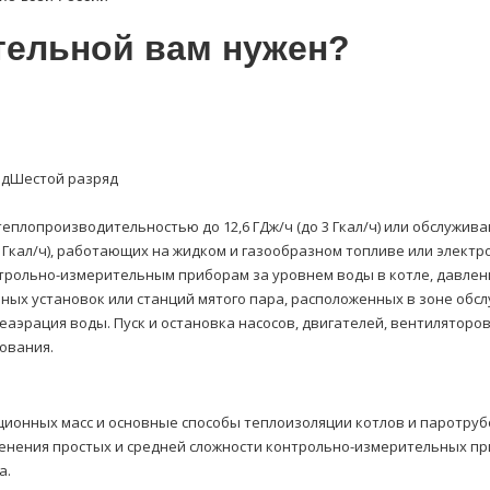
тельной вам нужен?
яд
Шестой разряд
еплопроизводительностью до 12,6 ГДж/ч (до 3 Гкал/ч) или обслужив
 Гкал/ч), работающих на жидком и газообразном топливе или электро
нтрольно-измерительным приборам за уровнем воды в котле, давлен
ых установок или станций мятого пара, расположенных в зоне обс
 и деаэрация воды. Пуск и остановка насосов, двигателей, вентилято
ования.
ционных масс и основные способы теплоизоляции котлов и паротруб
енения простых и средней сложности контрольно-измерительных пр
а.