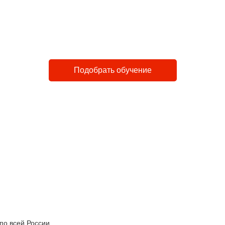
тро
Доступно
Закон
 до 4 дней
Лучшие в городе цены
Лицен
Подобрать обучение
по всей России