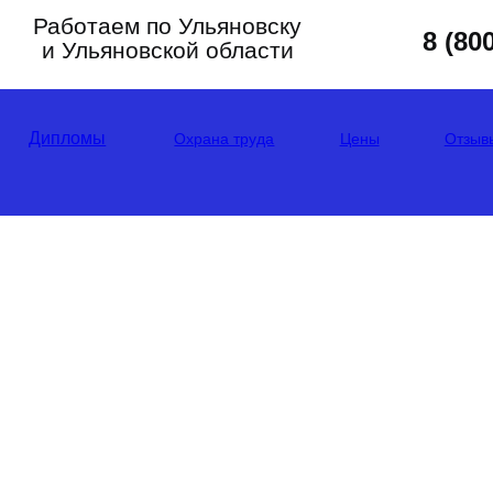
Работаем по Ульяновску
8 (80
и Ульяновской области
Дипломы
Охрана труда
Цены
Отзыв
ЛУЧИ УДОСТОВЕРЕ
РА КОТЕЛЬНОЙ ЗА
несением в реестр, обучение без