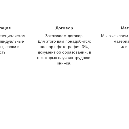
тация
Договор
Мат
специалистом.
Заключаем договор.
Мы высылаем 
ивидуальные
Для этого вам понадобится:
материа
ы, сроки и
паспорт, фотография 3*4,
или
сть.
документ об образовании, в
некоторых случаях трудовая
книжка.
Сколько стоит обучение?
яй время, узнай стоимость