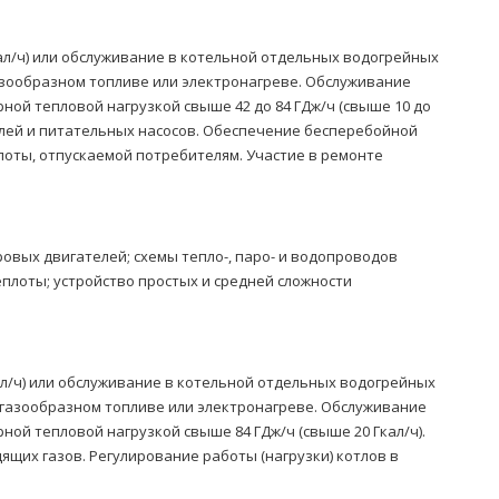
ал/ч) или обслуживание в котельной отдельных водогрейных
газообразном топливе или электронагреве. Обслуживание
ной тепловой нагрузкой свыше 42 до 84 ГДж/ч (свыше 10 до
елей и питательных насосов. Обеспечение бесперебойной
лоты, отпускаемой потребителям. Участие в ремонте
овых двигателей; схемы тепло-, паро- и водопроводов
плоты; устройство простых и средней сложности
ал/ч) или обслуживание в котельной отдельных водогрейных
и газообразном топливе или электронагреве. Обслуживание
ой тепловой нагрузкой свыше 84 ГДж/ч (свыше 20 Гкал/ч).
щих газов. Регулирование работы (нагрузки) котлов в