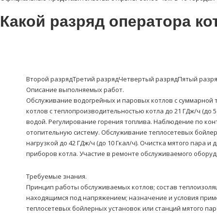
Какой разряд оператора ко
Второй разряд
Третий разряд
Четвертый разряд
Пятый разр
Описание выполняемых работ.
Обслуживание водогрейных и паровых котлов с суммарной т
котлов с теплопроизводительностью котла до 21 ГДж/ч (до 5
водой. Регулирование горения топлива. Наблюдение по ко
отопительную систему. Обслуживание теплосетевых бойлерн
нагрузкой до 42 ГДж/ч (до 10 Гкал/ч). Очистка мятого пара
приборов котла. Участие в ремонте обслуживаемого оборуд
Требуемые знания.
Принцип работы обслуживаемых котлов; состав теплоизоля
находящимся под напряжением; назначение и условия прим
теплосетевых бойлерных установок или станций мятого пар