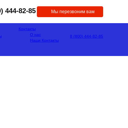
0) 444-82-85
Мы перезвоним вам
Контакты
О нас
ы
8 (800) 444-82-85
Наши Контакты
НИЕ
 24 ЧАСА
 отрыва от работы