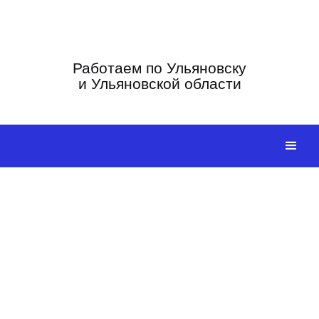
Работаем по Ульяновску
и Ульяновской области
ПОЛУЧИ УДОСТОВЕРЕНИЕ
ПЛАВИЛЬЩИКА ЗА 24 ЧАС
Официально, с занесением в реестр, обучение
без отрыва от работы