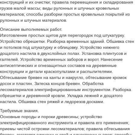
конструкций и их очистки; правила перемещения и складирования
грузов малой массы; виды рулонных и штучных кровельных
материалов; способы разборки простых кровельных покрытий из
рулонных и штучных материалов.
Описание выполняемых работ.
Изготовление простых щитов для перегородок под штукатурку.
Устройство обрешетки. Разборка временных зданий. Обшивка стен
и потолков под штукатурку и облицовку. Устройство нижнего
дощатого настила в двухслойных полах. Установка плинтусов и
галтелей. Устройство временных заборов и ворот. Нанесение
антисептических и огнезащитных составов на деревянные
конструкции и детали краскопультами и распылителями.
Обтесывание бревен на канты и накругло, обтесывание кромок
досок и пластин. Затеска концов бревен. Обработка
лесоматериалов электрифицированным инструментом. Разборка
обрешетки и деревянной кровли. Укладка лежней и дощатого
настила. Обшивка стен ряжей и ледорезов досками.
Требуемые знания.
Основные породы и пороки древесины; устройство
электрифицированного инструмента и правила его применения;
приемы чистой острожки лесоматериалов; правила обтесывания
бревен, заготовки одиночных свай и одностоечных опор; способы