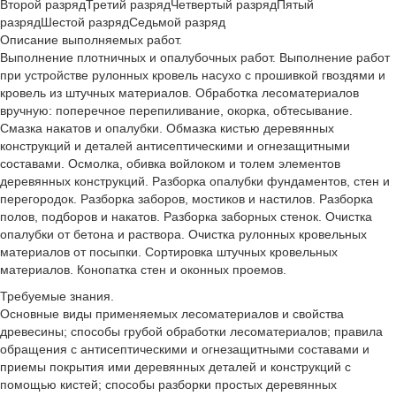
Второй разряд
Третий разряд
Четвертый разряд
Пятый
разряд
Шестой разряд
Седьмой разряд
Описание выполняемых работ.
Выполнение плотничных и опалубочных работ. Выполнение работ
при устройстве рулонных кровель насухо с прошивкой гвоздями и
кровель из штучных материалов. Обработка лесоматериалов
вручную: поперечное перепиливание, окорка, обтесывание.
Смазка накатов и опалубки. Обмазка кистью деревянных
конструкций и деталей антисептическими и огнезащитными
составами. Осмолка, обивка войлоком и толем элементов
деревянных конструкций. Разборка опалубки фундаментов, стен и
перегородок. Разборка заборов, мостиков и настилов. Разборка
полов, подборов и накатов. Разборка заборных стенок. Очистка
опалубки от бетона и раствора. Очистка рулонных кровельных
материалов от посыпки. Сортировка штучных кровельных
материалов. Конопатка стен и оконных проемов.
Требуемые знания.
Основные виды применяемых лесоматериалов и свойства
древесины; способы грубой обработки лесоматериалов; правила
обращения с антисептическими и огнезащитными составами и
приемы покрытия ими деревянных деталей и конструкций с
помощью кистей; способы разборки простых деревянных